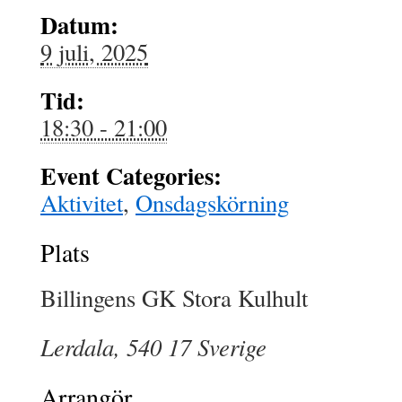
Datum:
9 juli, 2025
Tid:
18:30 - 21:00
Event Categories:
Aktivitet
,
Onsdagskörning
Plats
Billingens GK Stora Kulhult
Lerdala
,
540 17
Sverige
Arrangör