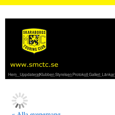
Hem
__Uppdaterat
__Klubben
__Styrelsen
__Protokoll
__Galleri
__Länkar
_
« Alla evenemang