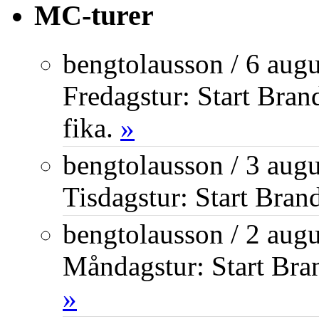
MC-turer
bengtolausson
/
6 augu
Fredagstur: Start Bra
fika.
»
bengtolausson
/
3 augu
Tisdagstur: Start Bran
bengtolausson
/
2 augu
Måndagstur: Start Bra
»