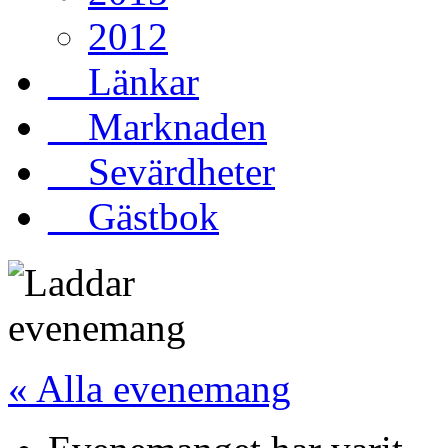
2012
__Länkar
__Marknaden
__Sevärdheter
__Gästbok
« Alla evenemang