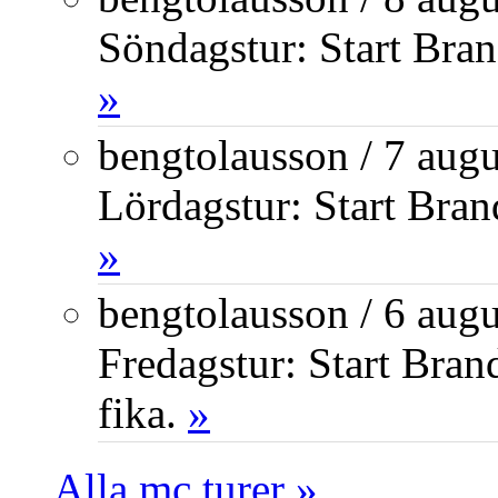
Söndagstur: Start Bran
»
bengtolausson
/
7 augu
Lördagstur: Start Bran
»
bengtolausson
/
6 augu
Fredagstur: Start Bra
fika.
»
Alla mc turer »