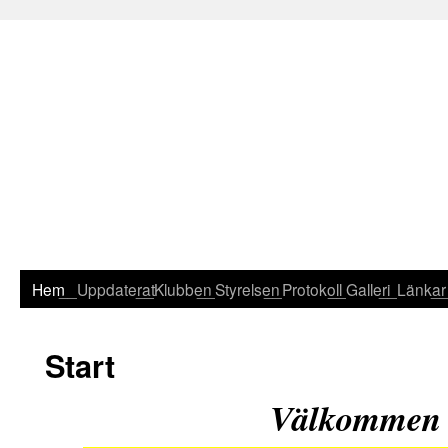
Hem
__Uppdaterat
__Klubben
__Styrelsen
__Protokoll
__Galleri
__Länkar
_
Start
Välkommen t