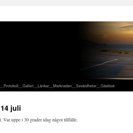
__Protokoll
__Galleri
__Länkar
__Marknaden
__Sevärdheter
__Gästbok
14 juli
 Var uppe i 30 grader idag något tillfälle.