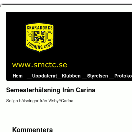
Hem
__Uppdaterat
__Klubben
__Styrelsen
__Protoko
Semesterhälsning från Carina
Soliga hälsningar från Visby//Carina
Kommentera